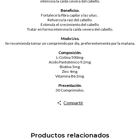
intensiva la caída severa del cabello.
Beneficios.
Fortalece la fibra capilar y las uñas. .
Refuerza la raíz del cabello.
Estimula el crecimiento del cabello.
Tratar en forma intensiva la caída severa del cabello.
Modo Uso.
Se recomienda tomar un comprimido por día, preferentemente por la mañana.
Composición.
L-Cistina 500mg.
Acido Pantoténico 9,2mg.
Biotina 5mg.
Zinc 4mg.
Vitamina B6 2mg.
Presentación.
30 Comprimidos.
Compartir
Productos relacionados