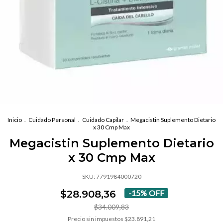
Inicio
.
Cuidado Personal
.
Cuidado Capilar
.
Megacistin Suplemento Dietario
x 30 Cmp Max
Megacistin Suplemento Dietario
x 30 Cmp Max
SKU:
7791984000720
$28.908,36
-
15
%
OFF
$34.009,83
Precio sin impuestos
$23.891,21