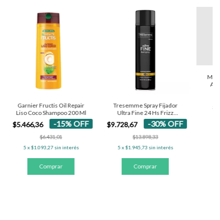
MAR
ACI
Garnier Fructis Oil Repair
Tresemme Spray Fijador
5
x
Liso Coco Shampoo 200 Ml
Ultra Fine 24 Hs Frizz
Control 367 ml
-
15
%
OFF
-
30
%
OFF
$5.466,36
$9.728,67
$6.431,01
$13.898,33
5
x
$1.093,27
sin interés
5
x
$1.945,73
sin interés