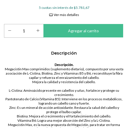
5
cuotas sin interés de
$5.781,67
Ver más detalles
Descripción
Descripción.
Megacistin Max comprimidos (suplemento dietario), compuesto por una vasta
asociación de L-Cistina, Biotina, Zinc y Vitaminas B5 y B6, reconstituye la fibra
capilar y refuerza el enraizamiento del cabello.
Mejora la calidad y resistencia del cabello.
L-Cistina: Aminoácido presente en cabellos y uñas, fortalece y protege su
crecimiento.
Pantotenato de Calcio (Vitamina B5): Interviene en los procesos metabólicos,
logrando un cabello sano y fuerte.
Zinc: Es un mineral de acción antioxidante. Restaura la salud del cabello y
protege el bulbo capilar.
Biotina: Mejora el crecimiento y el fortalecimiento del cabello.
Vitamina B6: Logra una mejor absorción del Zinc y la L-Cistina.
Megacistin Max, es la nueva propuesta de Megacistin, para tratar en forma