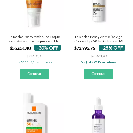
La Roche Posay Anthelios Toque
La Roche Posay Anthelios Age
Seco Anti-brillos Toque seco FPS
Correct Fps50 Sin Color - 50 Ml
50+ - Con Color 50 Ml
-
30
%
OFF
-
25
%
OFF
$55.651,40
$73.995,75
$79.502,00
$98.661,00
5
x
$11.130,28
sin interés
5
x
$14.799,15
sin interés