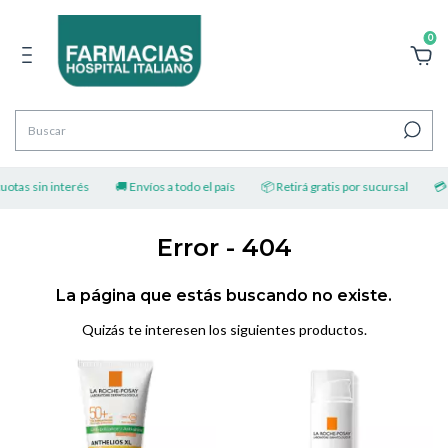
0
otas sin interés
🚚 Envíos a todo el país
📦 Retirá gratis por sucursal
💳 H
Error - 404
La página que estás buscando no existe.
Quizás te interesen los siguientes productos.