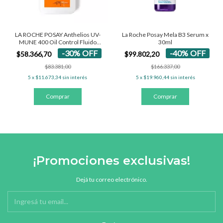
LA ROCHE POSAY Anthelios UV-
La Roche Posay Mela B3 Serum x
MUNE 400 Oil Control Fluido
30ml
SPF50+
-
30
%
OFF
-
40
%
OFF
$58.366,70
$99.802,20
$83.381,00
$166.337,00
5
x
$11.673,34
sin interés
5
x
$19.960,44
sin interés
¡Promociones exclusivas!
Dejá tu correo electrónico.