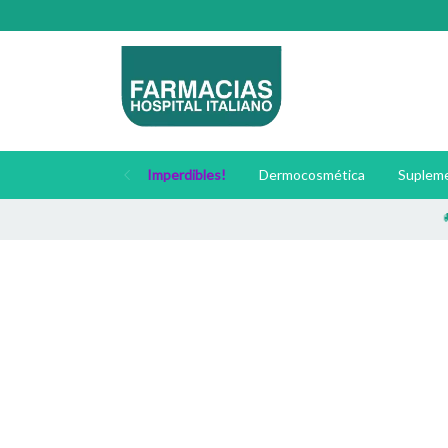
Imperdibles!
Dermocosmética
Supleme
🚚 Enví