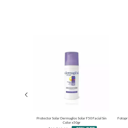
Protector Solar Dermaglos Solar F50 Facial Sin
Fotopr
Color x50gr
ineral 50+ 50 ml