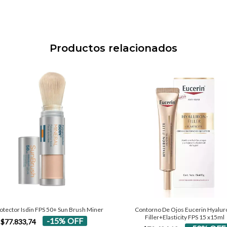
Productos relacionados
Contorno De Ojos Eucerin Hyalur
otector Isdin FPS 50+ Sun Brush Miner
Filler+Elasticity FPS 15 x15ml
-
15
%
OFF
$77.833,74