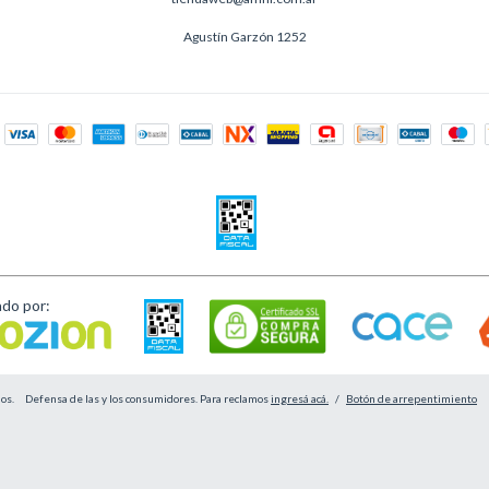
Agustín Garzón 1252
ado por:
os.
Defensa de las y los consumidores. Para reclamos
ingresá acá.
/
Botón de arrepentimiento