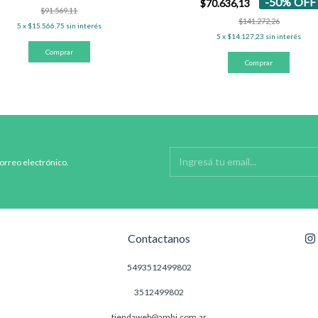
-
50
%
OFF
$70.636,13
$91.569,11
$141.272,26
5
x
$15.566,75
sin interés
5
x
$14.127,23
sin interés
correo electrónico.
Contactanos
5493512499802
3512499802
tiendaweb@amhi.com.ar