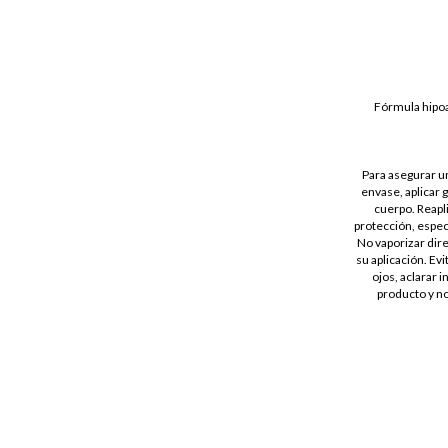
Fórmula hipoa
Para asegurar un
envase, aplicar 
cuerpo. Reapl
protección, espec
No vaporizar dir
su aplicación. Ev
ojos, aclarar 
producto y no