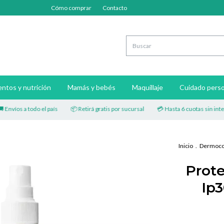
Cómo comprar
Contacto
ntos y nutrición
Mamás y bebés
Maquillaje
Cuidado perso
os a todo el país
📦 Retirá gratis por sucursal
💳 Hasta 6 cuotas sin interés
Inicio
.
Dermoco
Prote
Ip