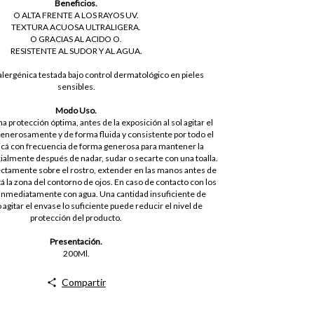
Beneficios.
O ALTA FRENTE A LOS RAYOS UV.
TEXTURA ACUOSA ULTRALIGERA.
O GRACIAS AL ACIDO O.
RESISTENTE AL SUDOR Y AL AGUA.
lergénica testada bajo control dermatológico en pieles
sensibles.
Modo Uso.
a protección óptima, antes de la exposición al sol agitar el
generosamente y de forma fluida y consistente por todo el
icá con frecuencia de forma generosa para mantener la
ialmente después de nadar, sudar o secarte con una toalla.
ectamente sobre el rostro, extender en las manos antes de
itá la zona del contorno de ojos. En caso de contacto con los
innmediatamente con agua. Una cantidad insuficiente de
 agitar el envase lo suficiente puede reducir el nivel de
protección del producto.
Presentación.
200Ml.
Compartir