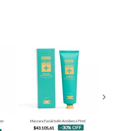
on-
Mascara Facial Isdin Acniben x75ml
ISDIN FOTOP
F
-
30
%
OFF
$43.105,61