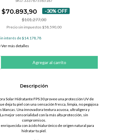
SKU:
3337875585187
$70.893,90
-
30
%
OFF
$101.277,00
Precio sin impuestos
$58.590,00
in interés de
$14.178,78
Ver más detalles
Descripción
ora Solar Hidratante FPS 30 provee una protección UV de
ue deja tu piel con una sensación fresca, limpia, no pegajosa
 blancas. Una innovadora textura acuosa, ultraligera y
 La mejor sensorialidad con la más alta protección, sin
compromisos.
 enriquecida con ácido hialurónico de origen natural para
hidratar tu piel.