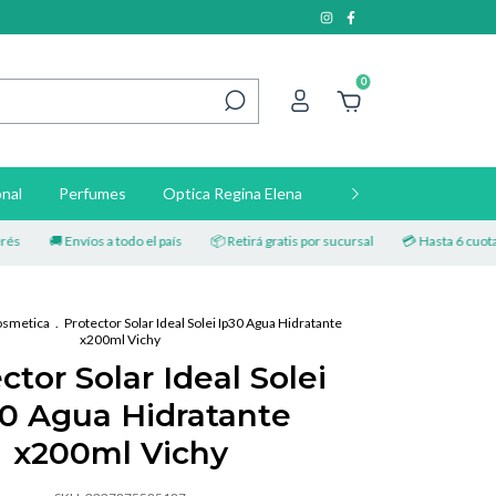
0
nal
Perfumes
Optica Regina Elena
Contacto
🚚 Envíos a todo el país
📦 Retirá gratis por sucursal
💳 Hasta 6 cuotas sin 
smetica
.
Protector Solar Ideal Solei Ip30 Agua Hidratante
x200ml Vichy
ctor Solar Ideal Solei
30 Agua Hidratante
x200ml Vichy