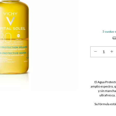
5
cuotas s
El Agua Protect
amplio espectro, q
y sin manchas
ultrafresca.
Su fórmula está