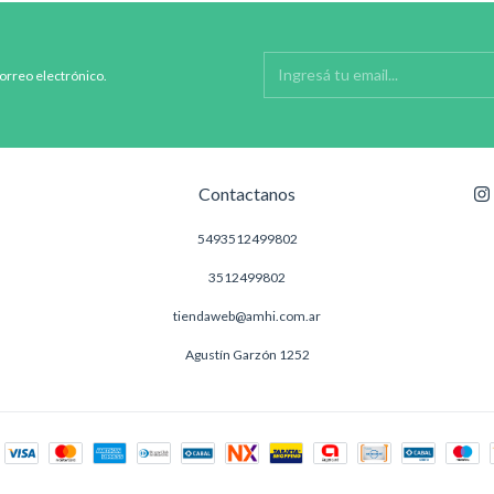
correo electrónico.
Contactanos
5493512499802
3512499802
tiendaweb@amhi.com.ar
Agustín Garzón 1252