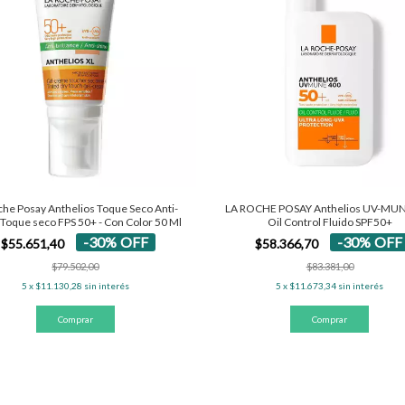
che Posay Anthelios Toque Seco Anti-
LA ROCHE POSAY Anthelios UV-MU
s Toque seco FPS 50+ - Con Color 50 Ml
Oil Control Fluido SPF50+
-
30
%
OFF
-
30
%
OFF
$55.651,40
$58.366,70
$79.502,00
$83.381,00
5
x
$11.130,28
sin interés
5
x
$11.673,34
sin interés