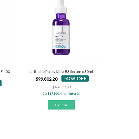
NE 400
La Roche Posay Mela B3 Serum x 30ml
-
40
%
OFF
$99.802,20
$166.337,00
5
x
$19.960,44
sin interés