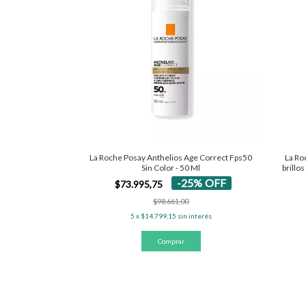
La Roche Posay Anthelios Age Correct Fps50
La Ro
Sin Color - 50 Ml
brillo
-
25
%
OFF
$73.995,75
$98.661,00
5
x
$14.799,15
sin interés