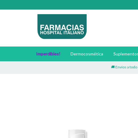
Imperdibles!
Dermocosmética
Suplementos 
🚚 Envíos a todo el p