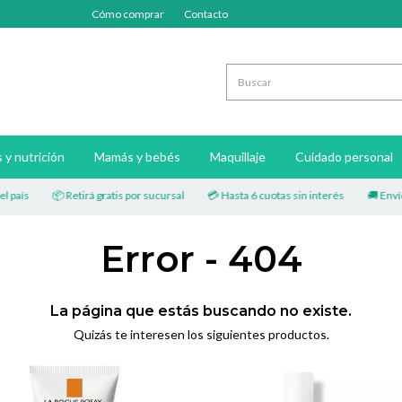
Cómo comprar
Contacto
y nutrición
Mamás y bebés
Maquillaje
Cuidado personal
aís
📦 Retirá gratis por sucursal
💳 Hasta 6 cuotas sin interés
🚚 Envíos a
Error - 404
La página que estás buscando no existe.
Quizás te interesen los siguientes productos.