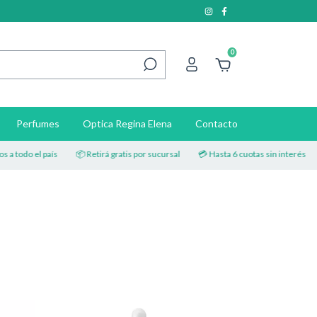
0
Perfumes
Optica Regina Elena
Contacto
 todo el país
📦 Retirá gratis por sucursal
💳 Hasta 6 cuotas sin interés
🚚