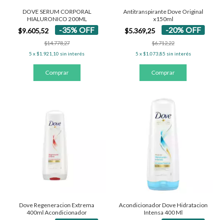
DOVE SERUM CORPORAL
Antitranspirante Dove Original
HIALURONICO 200ML
x150ml
-
35
%
OFF
-
20
%
OFF
$9.605,52
$5.369,25
$14.778,27
$6.712,22
5
x
$1.921,10
sin interés
5
x
$1.073,85
sin interés
Dove Regeneracion Extrema
Acondicionador Dove Hidratacion
400ml Acondicionador
Intensa 400 Ml