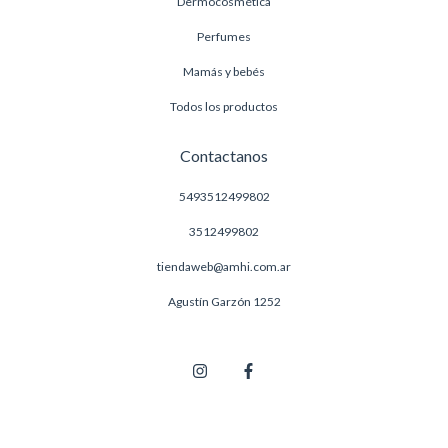
Dermocosmética
Perfumes
Mamás y bebés
Todos los productos
Contactanos
5493512499802
3512499802
tiendaweb@amhi.com.ar
Agustín Garzón 1252