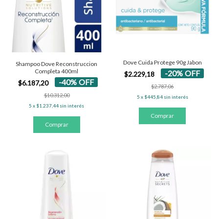
Dove Cuida Protege 90g Jabon
Shampoo Dove Reconstruccion
Completa 400ml
-
20
%
OFF
$2.229,18
-
40
%
OFF
$6.187,20
$2.787,06
$10.312,00
5
x
$445,84
sin interés
5
x
$1.237,44
sin interés