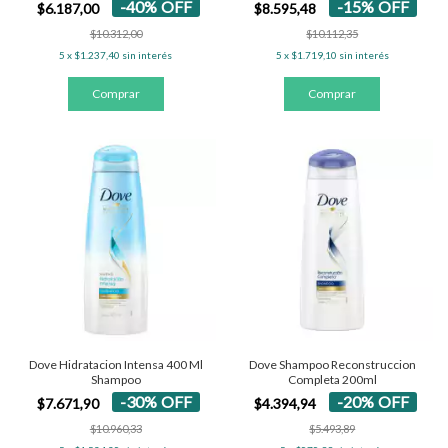
-
40
%
OFF
-
15
%
OFF
$6.187,00
$8.595,48
$10.312,00
$10.112,35
5
x
$1.237,40
sin interés
5
x
$1.719,10
sin interés
Dove Hidratacion Intensa 400 Ml
Dove Shampoo Reconstruccion
Shampoo
Completa 200ml
-
30
%
OFF
-
20
%
OFF
$7.671,90
$4.394,94
$10.960,33
$5.493,89