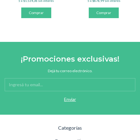
5
x
$1.534,38
sin interés
5
x
$878,99
sin interés
¡Promociones exclusivas!
Dejá tu correo electrónico.
Categorías