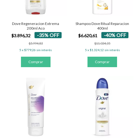
Dove Regeneracion Extrema
Shampoo Dove Ritual Reparacion
200ml Aco
400ml
-
35
%
OFF
-
40
%
OFF
$3.896,32
$6.620,61
$5.994,83
$11.034,35
5
x
$779,26
sin interés
5
x
$1.324,12
sin interés