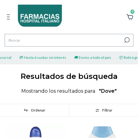
0
ursal
💳 Hasta 6 cuotas sin interés
🚚 Envíos a todo el país
📦 Retirá grat
Resultados de búsqueda
Mostrando los resultados para
"Dove"
Ordenar
Filtrar