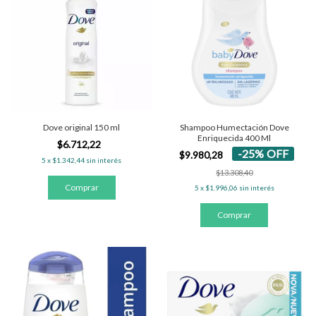
Dove original 150 ml
Shampoo Humectación Dove
Enriquecida 400 Ml
$6.712,22
-
25
%
OFF
$9.980,28
5
x
$1.342,44
sin interés
$13.308,40
5
x
$1.996,06
sin interés