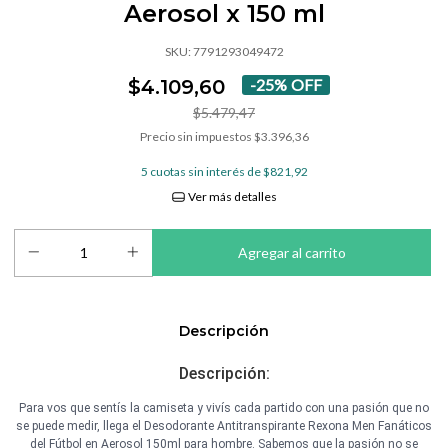
Aerosol x 150 ml
SKU:
7791293049472
$4.109,60
-
25
%
OFF
$5.479,47
Precio sin impuestos
$3.396,36
5
cuotas sin interés de
$821,92
Ver más detalles
Descripción
Descripción:
Para vos que sentís la camiseta y vivís cada partido con una pasión que no
se puede medir, llega el Desodorante Antitranspirante Rexona Men Fanáticos
del Fútbol en Aerosol 150ml para hombre. Sabemos que la pasión no se