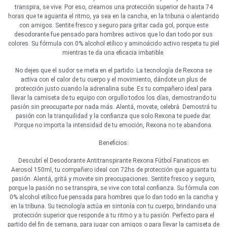
transpira, se vive. Por eso, creamos una protección superior de hasta 74
horas que te aguanta el ritmo, ya sea en la cancha, en la tribuna o alentando
con amigos. Sentite fresco y seguro para gritar cada gol, porque este
desodorante fue pensado para hombres activos que lo dan todo por sus
colores. Su fórmula con 0% alcohol etílico y aminoácido activo respeta tu piel
mientras te da una eficacia imbatible.
No dejes que el sudor se meta en el partido. La tecnología de Rexona se
activa con el calor de tu cuerpo y el movimiento, dándote un plus de
protección justo cuando la adrenalina sube. Es tu compañero ideal para
llevar la camiseta de tu equipo con orgullo todos los días, demostrando tu
pasión sin preocuparte por nada más. Alentá, movete, celebrá. Demostrá tu
pasión con la tranquilidad y la confianza que solo Rexona te puede dar.
Porque no importa la intensidad de tu emoción, Rexona no te abandona.
Beneficios:
Descubrí el Desodorante Antitranspirante Rexona Fútbol Fanaticos en
Aerosol 150ml, tu compañero ideal con 72hs de protección que aguanta tu
pasión. Alentá, gritá y movete sin preocupaciones. Sentite fresco y seguro,
porque la pasión no se transpira, se vive con total confianza. Su fórmula con
0% alcohol etílico fue pensada para hombres que lo dan todo en la cancha y
en la tribuna. Su tecnología actúa en sintonía con tu cuerpo, brindando una
protección superior que responde a tu ritmo y a tu pasión. Perfecto para el
partido del fin de semana, para jugar con amigos o para llevar la camiseta de