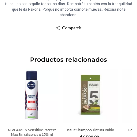
tu equipo con orgullo todos los días. Demostrá tu pasión con la tranquilidad
que te da Rexona. Porque no importa cómo te muevas, Rexona no te
abandona.
Compartir
Productos relacionados
NIVEA MEN Sensitive Protect
Issue Shampoo Tintura Rubio
Deso
Max Sin siliconas x 150 ml
A