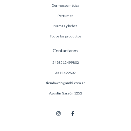
Dermocosmética
Perfumes
Mamás y bebés
Todos los productos
Contactanos
5493512499802
3512499802
tiendaweb@amhi.com.ar
Agustín Garzón 1252