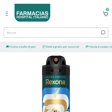
0
🚚 Envíos a todo el país
📦 Retirá gratis por sucursal
💳 Hasta 6 cuotas sin 