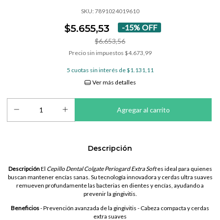
SKU:
7891024019610
$5.655,53
-
15
%
OFF
$6.653,56
Precio sin impuestos
$4.673,99
5
cuotas sin interés de
$1.131,11
Ver más detalles
Descripción
Descripción
El
Cepillo Dental Colgate Periogard Extra Soft
es ideal para quienes
buscan mantener encías sanas. Su tecnología innovadora y cerdas ultra suaves
remueven profundamente las bacterias en dientes y encías, ayudando a
prevenir la gingivitis.
Beneficios
- Prevención avanzada de la gingivitis - Cabeza compacta y cerdas
extra suaves