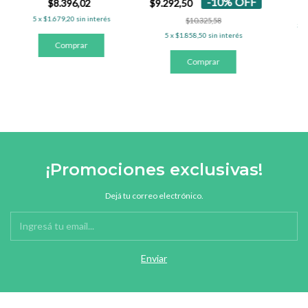
-
10
%
OFF
$8.396,02
$9.292,50
5
x
$1.679,20
sin interés
$10.325,58
5
x
5
x
$1.858,50
sin interés
¡Promociones exclusivas!
Dejá tu correo electrónico.