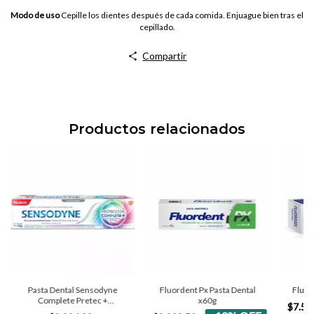
Modo de uso
Cepille los dientes después de cada comida. Enjuague bien tras el
cepillado.
Compartir
Productos relacionados
Pasta Dental Sensodyne
Fluordent Px Pasta Dental
Fluor
Complete Pretec +
x60g
$7.59
Whitening x90gr