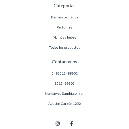
Categorías
Dermocosmética
Perfumes
Mamás y bebés
Todos los productos
Contactanos
5493512499802
3512499802
tiendaweb@amhi.com.ar
Agustín Garzón 1252