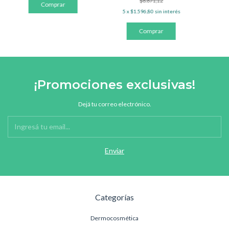
$8.871,12
5
x
$1.596,80
sin interés
¡Promociones exclusivas!
Dejá tu correo electrónico.
Categorías
Dermocosmética