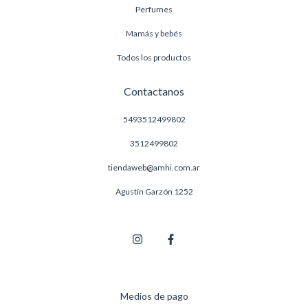
Perfumes
Mamás y bebés
Todos los productos
Contactanos
5493512499802
3512499802
tiendaweb@amhi.com.ar
Agustín Garzón 1252
Medios de pago