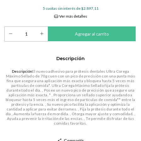
5
cuotas sin interés de
$2.897,11
Ver más detalles
Descripción
Descripción
El nuevo adhesivo para prótesis dentales Ultra Corega
Máximo Sellado de 70g cuen con un pico de precisión con una punta más
fina que asegura una aplicación más exacta y bloquea hasta 5 veces más
partículas de comida*.
Ultra Corega Máximo Sellado fija la prótesis
durante todo el día.
, Posee un nuevo pico de precisión que asegure una
aplicación más exacta.
* , Proporciona un sellado superior ayudando a
bloquear hasta 5 veces más el ingreso de partículas de comida** entre la
prótesis y la encía.
, Su nuevo pico facilita la aplicación y optimiza la
cantidad a aplicar para evitar derrames.
, Fija la prótesis durante todo el
día , Aumenta la fuerza de mordida.
, Otorga mayor ajuste y comodidad.
,
Ayuda a prevenir la irritación de las encías.
, Te permite disfrutar de tus
comidas favoritas.
Compartir