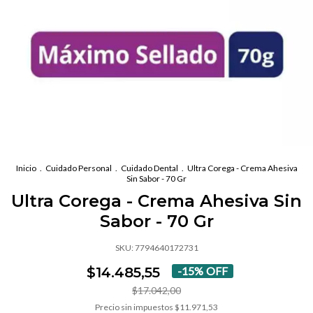
Inicio
.
Cuidado Personal
.
Cuidado Dental
.
Ultra Corega - Crema Ahesiva
Sin Sabor - 70 Gr
Ultra Corega - Crema Ahesiva Sin
Sabor - 70 Gr
SKU:
7794640172731
$14.485,55
-
15
%
OFF
$17.042,00
Precio sin impuestos
$11.971,53