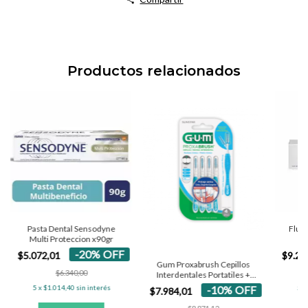
Productos relacionados
Pasta Dental Sensodyne
Fluor
Multi Proteccion x90gr
-
20
%
OFF
$5.072,01
$9.29
Gum Proxabrush Cepillos
$6.340,00
Interdentales Portatiles +
Tapa
-
10
%
OFF
5
x
$1.014,40
sin interés
5
x
$7.984,01