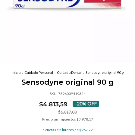
Inicio
.
Cuidado Personal
.
Cuidado Dental
.
Sensodyne original 90 g
Sensodyne original 90 g
SKU:
7896009419324
$4.813,59
-
20
%
OFF
$6.017,00
Precio sin impuestos
$3.978,17
5
cuotas sin interés de
$962,72