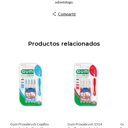
odontólogo.
Compartir
Productos relacionados
Gum Proxabrush Cepillos
Gum Proxabrush 1314
Gum 