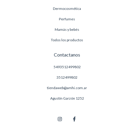
Dermocosmética
Perfumes
Mamás y bebés
Todos los productos
Contactanos
5493512499802
3512499802
tiendaweb@amhi.com.ar
Agustín Garzón 1252